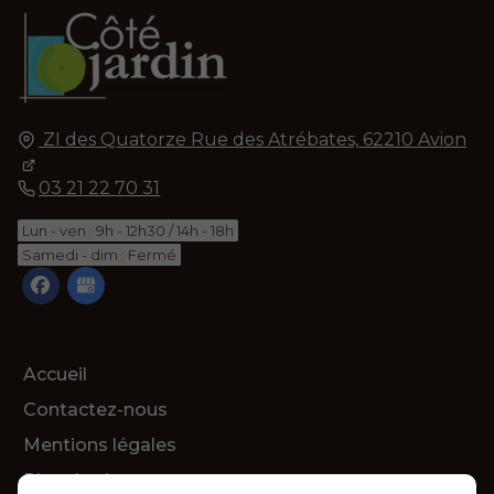
ZI des Quatorze Rue des Atrébates,
62210
Avion
03 21 22 70 31
Lun - ven : 9h - 12h30 / 14h - 18h
Samedi - dim : Fermé
Accueil
Contactez-nous
Mentions légales
Plan du site