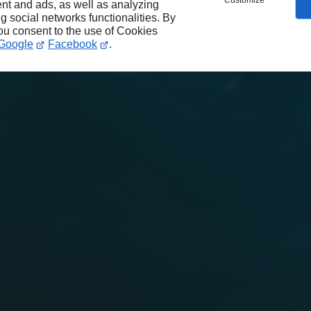
Customize
nt and ads, as well as analyzing
ng social networks functionalities. By
you consent to the use of Cookies
Google
Facebook
.