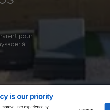
rvient pour
ysager à
cy is our priority
 improve user experience by