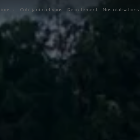
tions
Coté jardin et vous
Recrutement
Nos réalisations
 et bassin d'agréments
de