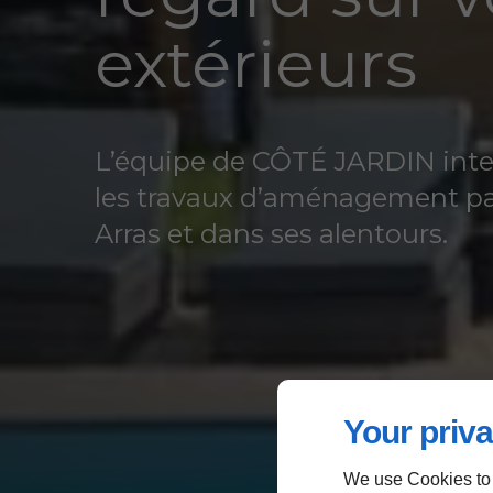
extérieurs
L’équipe de CÔTÉ JARDIN inte
les travaux d’aménagement pa
Arras et dans ses alentours.
Your priva
We use Cookies to