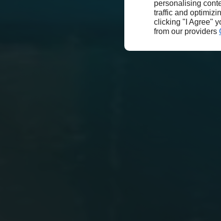
personalising conte
traffic and optimizi
clicking "I Agree" 
from our providers