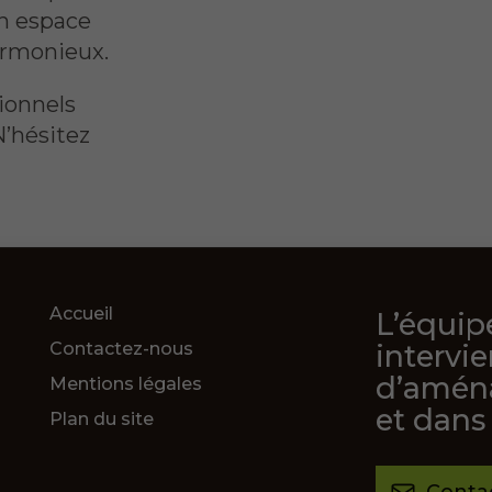
un espace
harmonieux.
sionnels
N’hésitez
Accueil
L’équi
Contactez-nous
intervie
d’aména
Mentions légales
et dans 
Plan du site