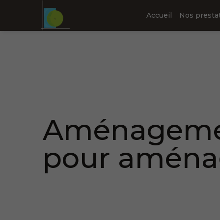
Accueil
Nos presta
Piscine
Baigna
Aménagement
pour aménag