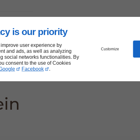
cy is our priority
 la
 improve user experience by
Customize
nt and ads, as well as analyzing
ng social networks functionalities. By
e
you consent to the use of Cookies
Google
Facebook
.
ein