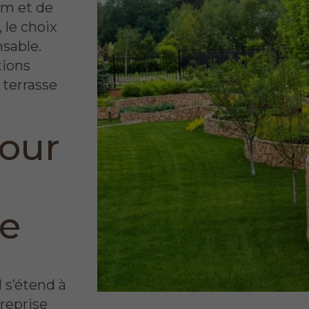
um et de
 le choix
nsable.
tions
 terrasse
pour
le
 s’étend à
treprise