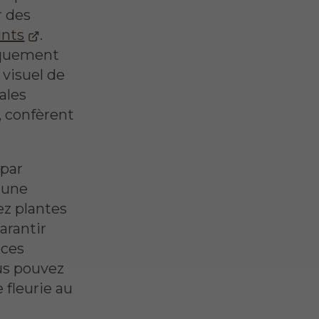
r des
ints
.
iquement
 visuel de
ales
, confèrent
 par
 une
ez plantes
arantir
uces
ous pouvez
 fleurie au