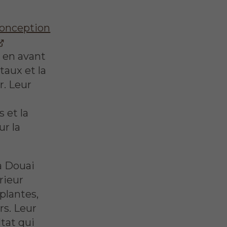
e
 conception
t en avant
taux et la
r. Leur
 et la
ur la
à Douai
rieur
plantes,
s. Leur
tat qui