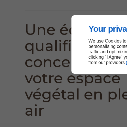
Une équipe
Your priva
qualifiée pour
We use Cookies to
personalising conte
traffic and optimizi
conception d
clicking "I Agree" 
from our providers
votre espace
végétal en pl
air