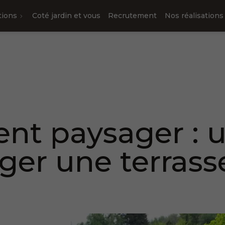
tions
Coté jardin et vous
Recrutement
Nos réalisations
 et bassin d'agréments
de
 paysager : u
er une terrasse